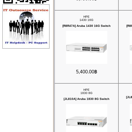
HPE
1430 16G
[R8R47A] Aruba 1430 16G Switch
[R8
5,400.00฿
HPE
1830 8G
[JL
[JL810A] Aruba 1830 8G Switch