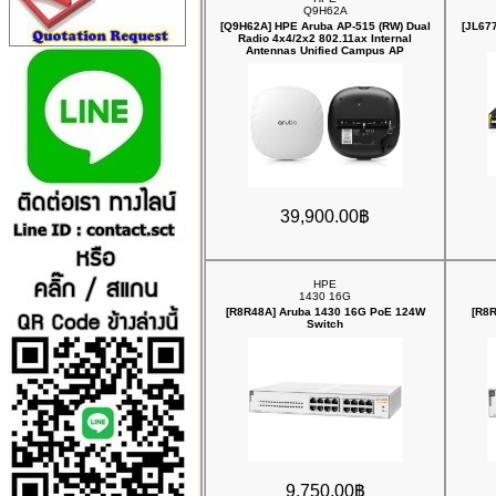
Q9H62A
[Q9H62A] HPE Aruba AP‑515 (RW) Dual
[JL67
Radio 4x4/2x2 802.11ax Internal
Antennas Unified Campus AP
39,900.00฿
HPE
1430 16G
[R8R48A] Aruba 1430 16G PoE 124W
[R8
Switch
9,750.00฿