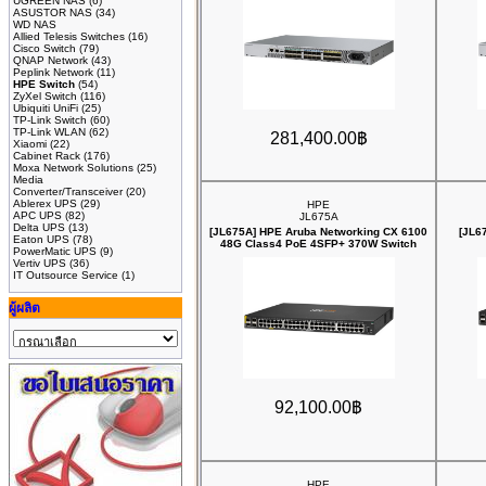
UGREEN NAS
(6)
ASUSTOR NAS
(34)
WD NAS
Allied Telesis Switches
(16)
Cisco Switch
(79)
QNAP Network
(43)
Peplink Network
(11)
HPE Switch
(54)
ZyXel Switch
(116)
Ubiquiti UniFi
(25)
TP-Link Switch
(60)
TP-Link WLAN
(62)
281,400.00฿
Xiaomi
(22)
Cabinet Rack
(176)
Moxa Network Solutions
(25)
Media
Converter/Transceiver
(20)
Ablerex UPS
(29)
HPE
APC UPS
(82)
JL675A
Delta UPS
(13)
[JL675A] HPE Aruba Networking CX 6100
[JL6
Eaton UPS
(78)
48G Class4 PoE 4SFP+ 370W Switch
PowerMatic UPS
(9)
Vertiv UPS
(36)
IT Outsource Service
(1)
ผู้ผลิต
92,100.00฿
HPE