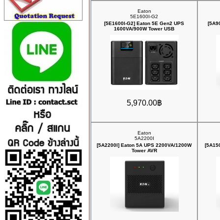
Eaton
5E1600I-G2
[5E1600I-G2] Eaton 5E Gen2 UPS
[5A9
1600VA/900W Tower USB
5,970.00฿
Eaton
5A2200I
[5A2200I] Eaton 5A UPS 2200VA/1200W
[5A15
Tower AVR