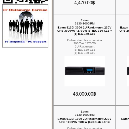
4,470.00฿
Eaton
9130-3000iRM
Eaton 9130i 3000 2U Rackmount 230V
Eaton
UPS 3000VA / 2700W (8) IEC-320-C13 +
UPS 20
(1) IEC-320-C19
Online, double-conversion
3000VA / 2700W
2U Rackmount
(8) IEC-320-C13
(1) IEC-320-C19
48,000.00฿
Eaton
9130-1000iRM
Eaton 9130i 1000 2U Rackmount 230V
Eaton
UPS 1000VA / 900W (6) IEC-320-C13
Online, double-conversion