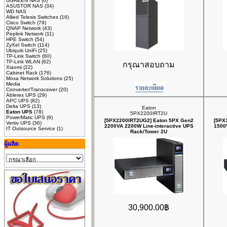
UGREEN NAS
(6)
ASUSTOR NAS
(34)
WD NAS
Allied Telesis Switches
(16)
Cisco Switch
(79)
QNAP Network
(43)
Peplink Network
(11)
HPE Switch
(54)
ZyXel Switch
(114)
Ubiquiti UniFi
(25)
TP-Link Switch
(60)
TP-Link WLAN
(62)
กรุณาสอบถาม
Xiaomi
(22)
Cabinet Rack
(176)
Moxa Network Solutions
(25)
Media
Converter/Transceiver
(20)
Ablerex UPS
(29)
APC UPS
(82)
Delta UPS
(13)
Eaton
Eaton UPS
(78)
5PX2200IRT2U
PowerMatic UPS
(9)
[5PX2200IRT2UG2] Eaton 5PX Gen2
[5PX
Vertiv UPS
(36)
2200VA 2200W Line-interactive UPS
1500
IT Outsource Service
(1)
Rack/Tower 2U
ผู้ผลิต
30,900.00฿