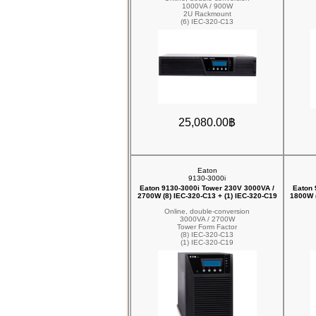
1000VA / 900W
2U Rackmount
(6) IEC-320-C13
25,080.00฿
Eaton
9130-3000i
Eaton 9130-3000i Tower 230V 3000VA /
Eaton 
2700W (8) IEC-320-C13 + (1) IEC-320-C19
1800W (
Online, double-conversion
3000VA / 2700W
Tower Form Factor
(8) IEC-320-C13
(1) IEC-320-C19