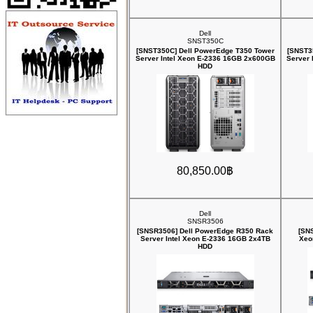
Dell
SNST350C
[SNST350C] Dell PowerEdge T350 Tower
[SNST3
Server Intel Xeon E-2336 16GB 2x600GB
Server 
HDD
80,850.00฿
Dell
SNSR3506
[SNSR3506] Dell PowerEdge R350 Rack
[SN
Server Intel Xeon E-2336 16GB 2x4TB
Xeo
HDD