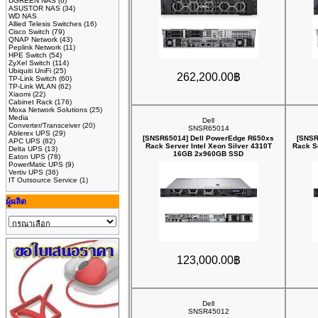
UGREEN NAS
(6)
ASUSTOR NAS
(34)
WD NAS
Allied Telesis Switches
(16)
Cisco Switch
(79)
QNAP Network
(43)
Peplink Network
(11)
HPE Switch
(54)
ZyXel Switch
(114)
Ubiquiti UniFi
(25)
262,200.00฿
TP-Link Switch
(60)
TP-Link WLAN
(62)
Xiaomi
(22)
Cabinet Rack
(176)
Moxa Network Solutions
(25)
Media
Dell
Converter/Transceiver
(20)
SNSR65014
Ablerex UPS
(29)
[SNSR65014] Dell PowerEdge R650xs
[SNSR
APC UPS
(82)
Rack Server Intel Xeon Silver 4310T
Rack S
Delta UPS
(13)
16GB 2x960GB SSD
Eaton UPS
(78)
PowerMatic UPS
(9)
Vertiv UPS
(36)
IT Outsource Service
(1)
ผู้ผลิต
123,000.00฿
Dell
SNSR45012