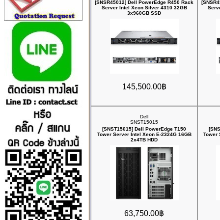
[SNSR45012] Dell PowerEdge R450 Rack
[SNSR4
Server Intel Xeon Silver 4310 32GB
Serv
3x960GB SSD
145,500.00฿
Dell
SNST15015
[SNST15015] Dell PowerEdge T150
[SNS
Tower Server Intel Xeon E-2324G 16GB
Tower 
2x4TB HDD
63,750.00฿