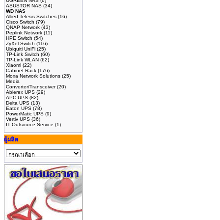
UGREEN NAS
(6)
ASUSTOR NAS
(34)
WD NAS
Allied Telesis Switches
(16)
Cisco Switch
(79)
QNAP Network
(43)
Peplink Network
(11)
HPE Switch
(54)
ZyXel Switch
(116)
Ubiquiti UniFi
(25)
TP-Link Switch
(60)
TP-Link WLAN
(62)
Xiaomi
(22)
Cabinet Rack
(176)
Moxa Network Solutions
(25)
Media
Converter/Transceiver
(20)
Ablerex UPS
(29)
APC UPS
(82)
Delta UPS
(13)
Eaton UPS
(78)
PowerMatic UPS
(9)
Vertiv UPS
(36)
IT Outsource Service
(1)
ผู้ผลิต